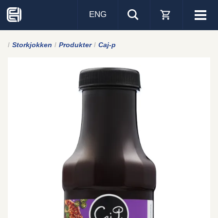
ENG
Visa
men
Storkjokken
Produkter
Caj-p