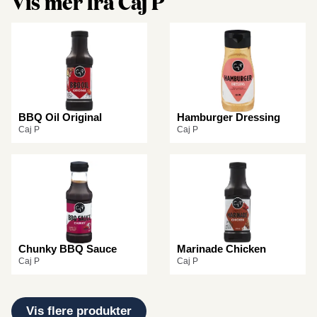
Vis mer fra Caj P
BBQ Oil Original
Hamburger Dressing
Caj P
Caj P
Chunky BBQ Sauce
Marinade Chicken
Caj P
Caj P
Vis flere produkter