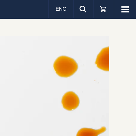
ENG
Visa
men