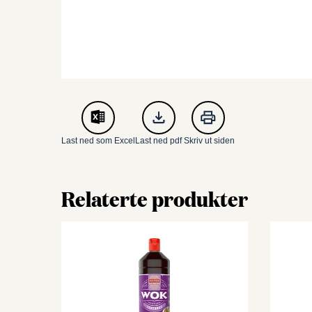
Last ned som Excel
Last ned pdf
Skriv ut siden
Relaterte produkter