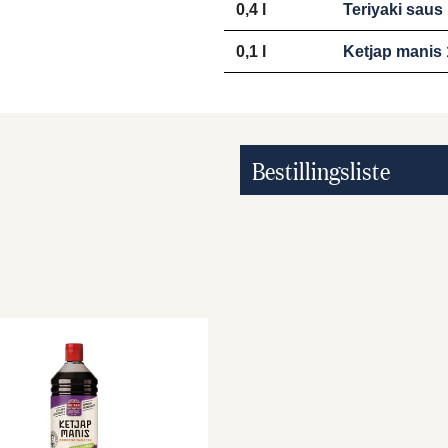
0,4 l
Teriyaki saus 
0,1 l
Ketjap manis 
Bestillingsliste