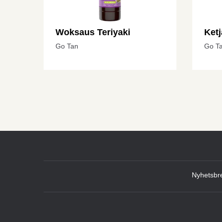
Woksaus Teriyaki
Ket
Go Tan
Go T
Nyhetsbr