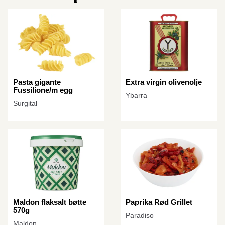
Pasta gigante
Extra virgin olivenolje
Fussilione/m egg
Ybarra
Surgital
Maldon flaksalt bøtte
Paprika Rød Grillet
570g
Paradiso
Maldon