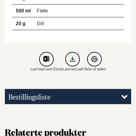
500 ml
Fløte
20 g
Dill
Last ned som Excel
Last ned pdf
Skriv ut siden
Bestillingsliste
Relaterte produkter