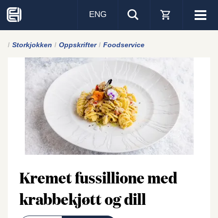
ENG
Visa
men
Storkjokken
Oppskrifter
Foodservice
Kremet fussillione med
krabbekjøtt og dill