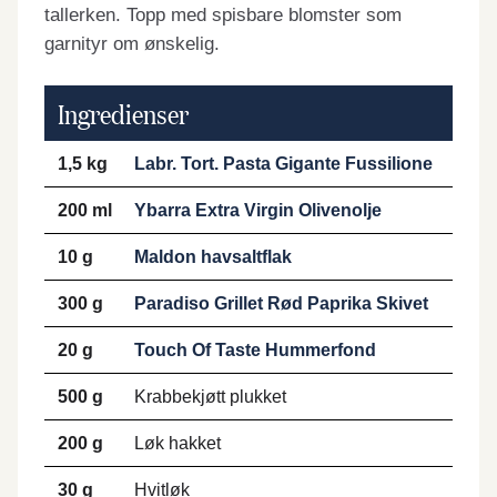
tallerken. Topp med spisbare blomster som
garnityr om ønskelig.
Ingredienser
1,5 kg
Labr. Tort. Pasta Gigante Fussilione
200 ml
Ybarra Extra Virgin Olivenolje
10 g
Maldon havsaltflak
300 g
Paradiso Grillet Rød Paprika Skivet
20 g
Touch Of Taste Hummerfond
500 g
Krabbekjøtt plukket
200 g
Løk hakket
30 g
Hvitløk