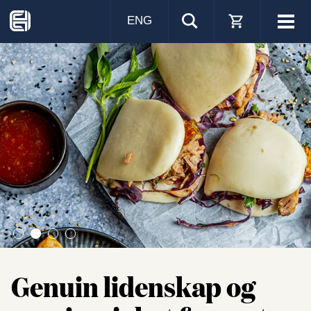
ENG
Visa
men
Genuin lidenskap og