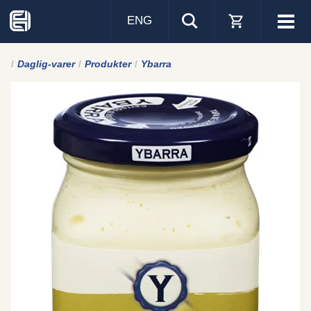
ENG
Visa
men
Daglig-varer
Produkter
Ybarra