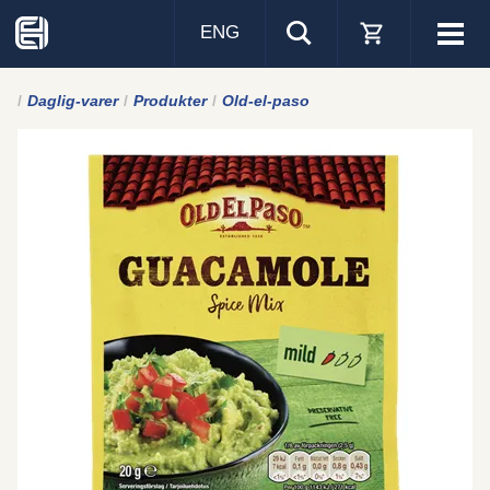
ENG
Visa
men
Daglig-varer
Produkter
Old-el-paso