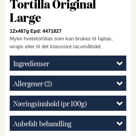
Tortilla Original
Large
12x467g Epd: 4471827
Myke hvetetortillas som kan brukes til fajitas,
wraps eller til det klassiske tacomåltidet.
Ingredienser
Allergener
(2)
Næringsinnhold (pr 100g)
Anbefalt behandling