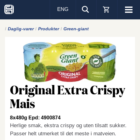
ENG
Visa
men
Daglig-varer
Produkter
Green-giant
Original Extra Crispy
Mais
8x480g Epd: 4900874
Herlige smak, ekstra crispy og uten tilsatt sukker.
Passer helt utmerket til det meste i matveien.