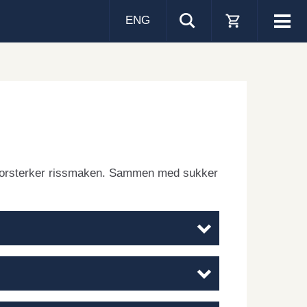
ENG
Visa
men
 forsterker rissmaken. Sammen med sukker