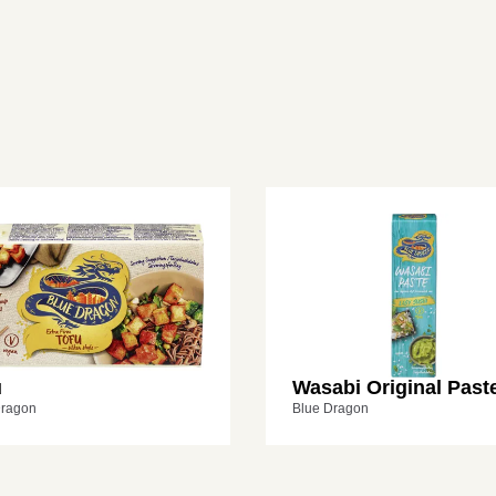
u
Wasabi Original Past
Dragon
Blue Dragon