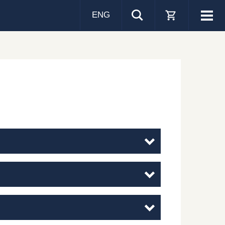
ENG
Visa
men