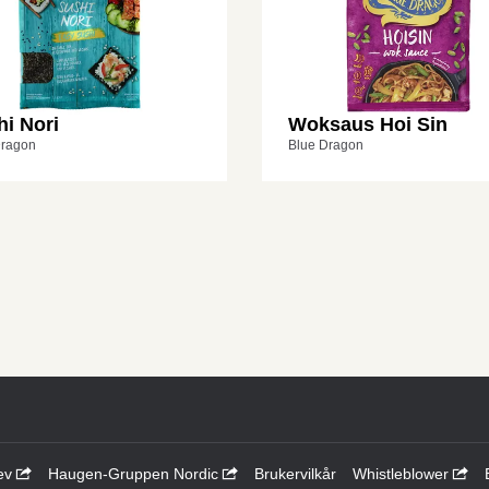
i Nori
Woksaus Hoi Sin
Dragon
Blue Dragon
ev
Haugen-Gruppen Nordic
Brukervilkår
Whistleblower