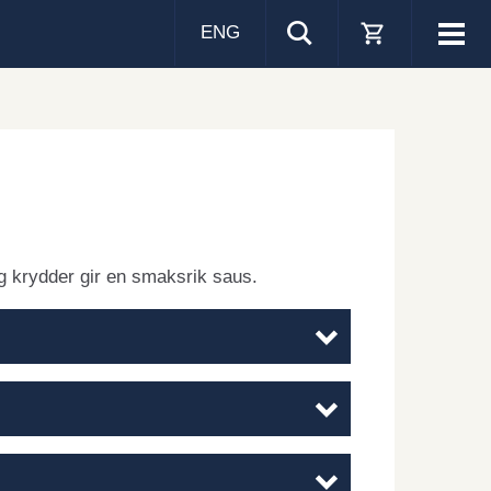
ENG
Visa
men
g krydder gir en smaksrik saus.