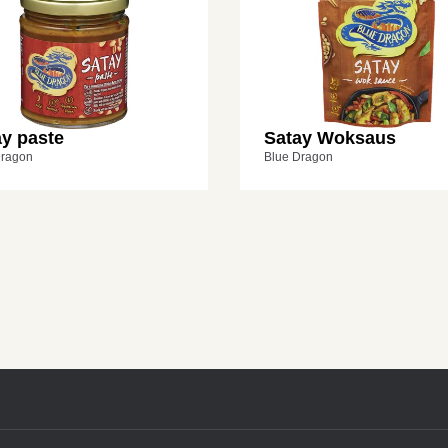
ay paste
Satay Woksaus
Dragon
Blue Dragon