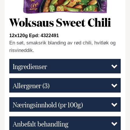
Woksaus Sweet Chili
12x120g Epd: 4322491
En søt, smaksrik blanding av rød chili, hvitløk og
risvineddik.
Ingredienser
Allergener
(3)
Næringsinnhold (pr 100g)
Anbefalt behandling