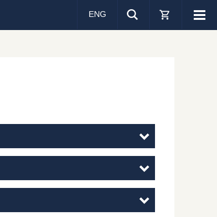
ENG
Visa
men