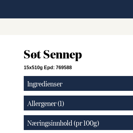
Søt Sennep
15x510g Epd: 769588
Ingredienser
Allergener
(1)
Næringsinnhold (pr 100g)