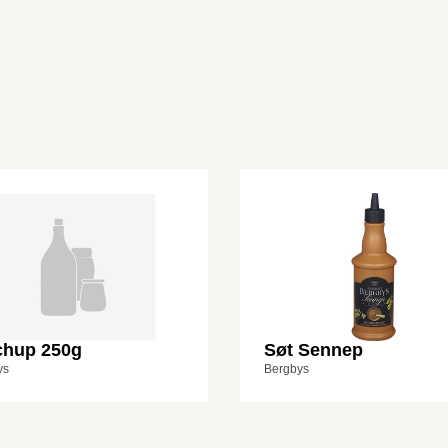
chup 250g
Søt Sennep
ys
Bergbys