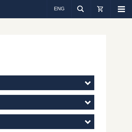
ENG
Visa
men